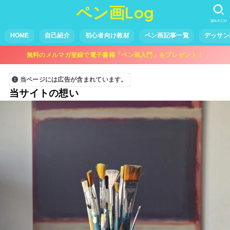
ペン画Log
SEARCH
HOME
自己紹介
初心者向け教材
ペン画記事一覧
デッサン
無料のメルマガ登録で電子書籍「ペン画入門」をプレゼント！
当ページには広告が含まれています。
当サイトの想い