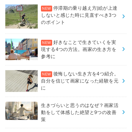
停滞期の乗り越え方|絵が上達
しないと感じた時に見直すべき3つ
のポイント
好きなことで生きていくを実
現する4つの方法。画家の生き方を
参考に
後悔しない生き方を4つ紹介。
自分を信じて画家になった経験を元
に
生きづらいと思うのはなぜ？画家活
動をして体感した絶望と9つの改善
策