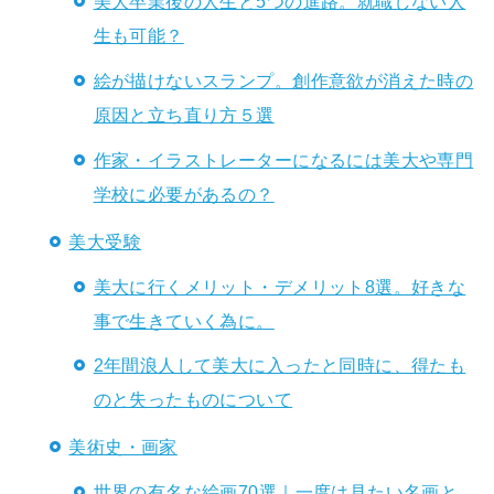
美大卒業後の人生と5つの進路。就職しない人
生も可能？
絵が描けないスランプ。創作意欲が消えた時の
原因と立ち直り方５選
作家・イラストレーターになるには美大や専門
学校に必要があるの？
美大受験
美大に行くメリット・デメリット8選。好きな
事で生きていく為に。
2年間浪人して美大に入ったと同時に、得たも
のと失ったものについて
美術史・画家
世界の有名な絵画70選｜一度は見たい名画と