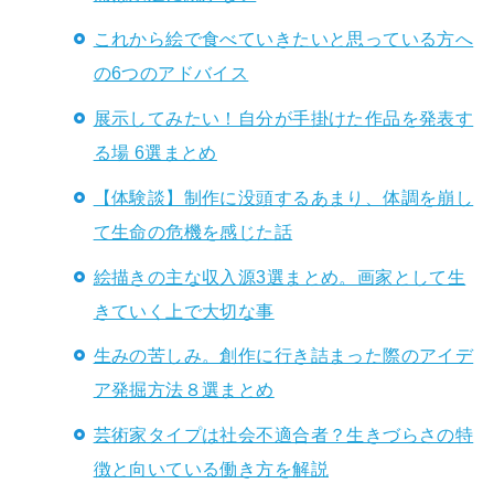
これから絵で食べていきたいと思っている方へ
の6つのアドバイス
展示してみたい！自分が手掛けた作品を発表す
る場 6選まとめ
【体験談】制作に没頭するあまり、体調を崩し
て生命の危機を感じた話
絵描きの主な収入源3選まとめ。画家として生
きていく上で大切な事
生みの苦しみ。創作に行き詰まった際のアイデ
ア発掘方法８選まとめ
芸術家タイプは社会不適合者？生きづらさの特
徴と向いている働き方を解説