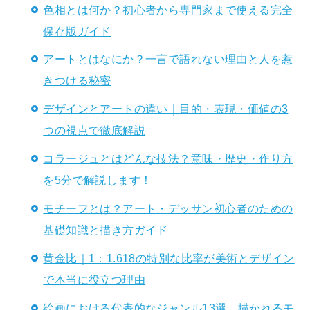
色相とは何か？初心者から専門家まで使える完全
保存版ガイド
アートとはなにか？一言で語れない理由と人を惹
きつける秘密
デザインとアートの違い｜目的・表現・価値の3
つの視点で徹底解説
コラージュとはどんな技法？意味・歴史・作り方
を5分で解説します！
モチーフとは？アート・デッサン初心者のための
基礎知識と描き方ガイド
黄金比｜1：1.618の特別な比率が美術とデザイン
で本当に役立つ理由
絵画における代表的なジャンル13選。描かれるモ