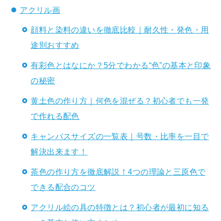
アクリル画
顔料と染料の違いを徹底比較｜耐久性・発色・用
途別おすすめ
有彩色とはなにか？5分でわかる“色”の基本と印象
の秘密
黄土色の作り方｜何色を混ぜる？初心者でも一発
で作れる配色
キャンバスサイズの一覧表｜号数・比率を一目で
解決出来ます！
茶色の作り方を徹底解説！4つの理論と三原色で
できる配合のコツ
アクリル絵の具の特徴とは？初心者が最初に知る