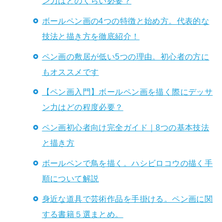
ン力はどのくらい必要？
ボールペン画の4つの特徴と始め方。代表的な
技法と描き方を徹底紹介！
ペン画の敷居が低い5つの理由。初心者の方に
もオススメです
【ペン画入門】ボールペン画を描く際にデッサ
ン力はどの程度必要？
ペン画初心者向け完全ガイド｜8つの基本技法
と描き方
ボールペンで鳥を描く。ハシビロコウの描く手
順について解説
身近な道具で芸術作品を手掛ける。ペン画に関
する書籍５選まとめ。