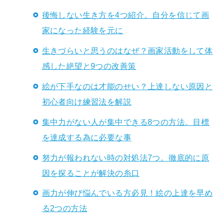
後悔しない生き方を4つ紹介。自分を信じて画
家になった経験を元に
生きづらいと思うのはなぜ？画家活動をして体
感した絶望と9つの改善策
絵が下手なのは才能のせい？上達しない原因と
初心者向け練習法を解説
集中力がない人が集中できる8つの方法。目標
を達成する為に必要な事
努力が報われない時の対処法7つ。徹底的に原
因を探ることが解決の糸口
画力が伸び悩んでいる方必見！絵の上達を早め
る2つの方法