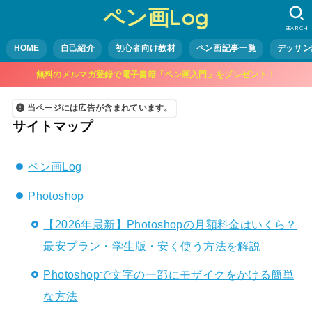
ペン画Log
SEARCH
HOME
自己紹介
初心者向け教材
ペン画記事一覧
デッサン
無料のメルマガ登録で電子書籍「ペン画入門」をプレゼント！
当ページには広告が含まれています。
サイトマップ
ペン画Log
Photoshop
【2026年最新】Photoshopの月額料金はいくら？
最安プラン・学生版・安く使う方法を解説
Photoshopで文字の一部にモザイクをかける簡単
な方法