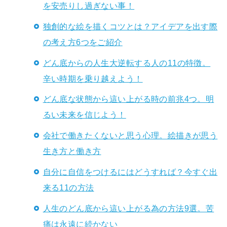
を安売りし過ぎない事！
独創的な絵を描くコツとは？アイデアを出す際
の考え方6つをご紹介
どん底からの人生大逆転する人の11の特徴。
辛い時期を乗り越えよう！
どん底な状態から這い上がる時の前兆4つ。明
るい未来を信じよう！
会社で働きたくないと思う心理。絵描きが思う
生き方と働き方
自分に自信をつけるにはどうすれば？今すぐ出
来る11の方法
人生のどん底から這い上がる為の方法9選。苦
痛は永遠に続かない