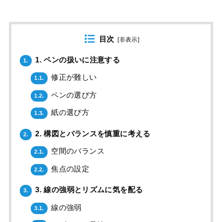
目次
[
非表示
]
1. ペンの扱いに注意する
1.
修正が難しい
1.1.
ペンの選び方
1.2.
紙の選び方
1.3.
2. 構図とバランスを慎重に考える
2.
空間のバランス
2.1.
焦点の設定
2.2.
3. 線の強弱とリズムに気を配る
3.
線の強弱
3.1.