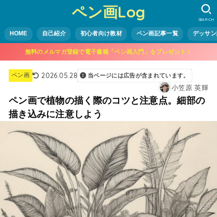
ペン画Log
SEARCH
HOME
自己紹介
初心者向け教材
ペン画記事一覧
デッサン
無料のメルマガ登録で電子書籍「ペン画入門」をプレゼント！
2026.05.28
ペン画
当ページには広告が含まれています。
小笠原 英輝
ペン画で植物の描く際のコツと注意点。細部の
描き込みに注意しよう