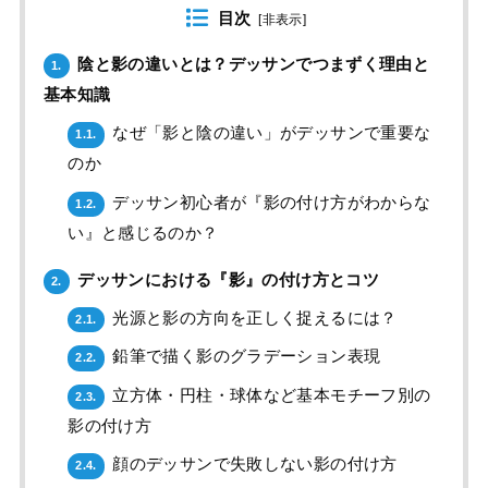
目次
[
非表示
]
陰と影の違いとは？デッサンでつまずく理由と
1.
基本知識
なぜ「影と陰の違い」がデッサンで重要な
1.1.
のか
デッサン初心者が『影の付け方がわからな
1.2.
い』と感じるのか？
デッサンにおける『影』の付け方とコツ
2.
光源と影の方向を正しく捉えるには？
2.1.
鉛筆で描く影のグラデーション表現
2.2.
立方体・円柱・球体など基本モチーフ別の
2.3.
影の付け方
顔のデッサンで失敗しない影の付け方
2.4.