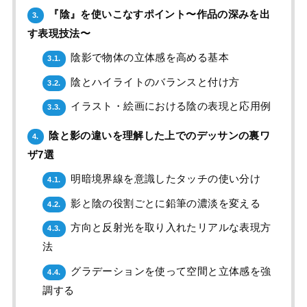
『陰』を使いこなすポイント〜作品の深みを出
3.
す表現技法〜
陰影で物体の立体感を高める基本
3.1.
陰とハイライトのバランスと付け方
3.2.
イラスト・絵画における陰の表現と応用例
3.3.
陰と影の違いを理解した上でのデッサンの裏ワ
4.
ザ7選
明暗境界線を意識したタッチの使い分け
4.1.
影と陰の役割ごとに鉛筆の濃淡を変える
4.2.
方向と反射光を取り入れたリアルな表現方
4.3.
法
グラデーションを使って空間と立体感を強
4.4.
調する