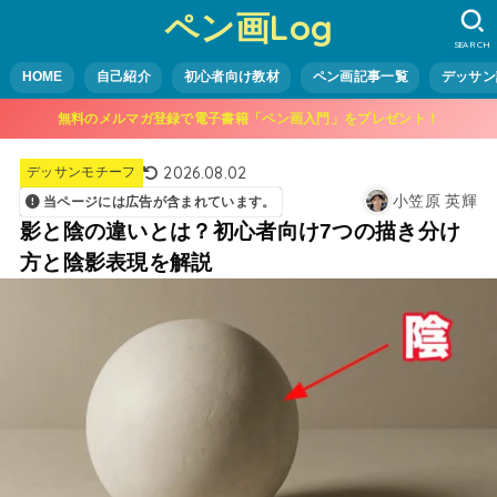
ペン画Log
SEARCH
HOME
自己紹介
初心者向け教材
ペン画記事一覧
デッサン
無料のメルマガ登録で電子書籍「ペン画入門」をプレゼント！
2026.08.02
デッサンモチーフ
小笠原 英輝
当ページには広告が含まれています。
影と陰の違いとは？初心者向け7つの描き分け
方と陰影表現を解説