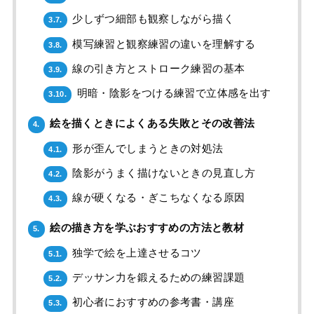
少しずつ細部も観察しながら描く
3.7.
模写練習と観察練習の違いを理解する
3.8.
線の引き方とストローク練習の基本
3.9.
明暗・陰影をつける練習で立体感を出す
3.10.
絵を描くときによくある失敗とその改善法
4.
形が歪んでしまうときの対処法
4.1.
陰影がうまく描けないときの見直し方
4.2.
線が硬くなる・ぎこちなくなる原因
4.3.
絵の描き方を学ぶおすすめの方法と教材
5.
独学で絵を上達させるコツ
5.1.
デッサン力を鍛えるための練習課題
5.2.
初心者におすすめの参考書・講座
5.3.