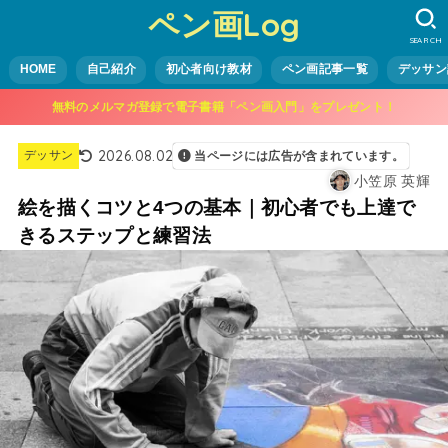
ペン画Log
SEARCH
HOME
自己紹介
初心者向け教材
ペン画記事一覧
デッサン
無料のメルマガ登録で電子書籍「ペン画入門」をプレゼント！
2026.08.02
デッサン
当ページには広告が含まれています。
小笠原 英輝
絵を描くコツと4つの基本｜初心者でも上達で
きるステップと練習法