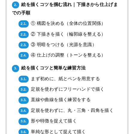
絵を描くコツを掴む流れ｜下描きから仕上げま
2.
での手順
① 構図を決める（全体の位置関係）
2.1.
② 下描きを描く（輪郭線を整える）
2.2.
③ 明暗をつける（光源を意識）
2.3.
④ 仕上げの調整（トーンを整える）
2.4.
絵を描くコツと簡単な練習方法
3.
まず初めに、紙とペンを用意する
3.1.
定規を使わずにフリーハンドで描く
3.2.
直線や曲線を描く練習をする
3.3.
定規を使わずに、丸・三角・四角を描く
3.4.
形や特徴を捉えて描く
3.5.
単純な形として捉えて描く
3.6.