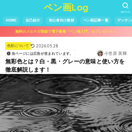
ペン画Log
SEARCH
HOME
自己紹介
初心者向け教材
ペン画記事一覧
デッサン
無料のメルマガ登録で電子書籍「ペン画入門」をプレゼント！
2026.05.28
色彩について
小笠原 英輝
当ページには広告が含まれています。
無彩色とは？白・黒・グレーの意味と使い方を
徹底解説します！