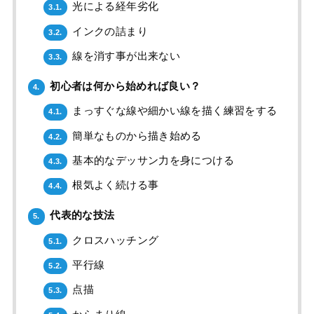
光による経年劣化
3.1.
インクの詰まり
3.2.
線を消す事が出来ない
3.3.
初心者は何から始めれば良い？
4.
まっすぐな線や細かい線を描く練習をする
4.1.
簡単なものから描き始める
4.2.
基本的なデッサン力を身につける
4.3.
根気よく続ける事
4.4.
代表的な技法
5.
クロスハッチング
5.1.
平行線
5.2.
点描
5.3.