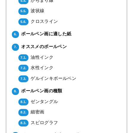
からまり線
5.4.
波状線
5.5.
クロスライン
5.6.
ボールペン画に適した紙
6.
オススメのボールペン
7.
油性インク
7.1.
水性インク
7.2.
ゲルインキボールペン
7.3.
ボールペン画の種類
8.
ゼンタングル
8.1.
細密画
8.2.
スピログラフ
8.3.