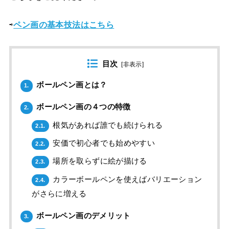
⇨
ペン画の基本技法はこちら
目次
[
非表示
]
ボールペン画とは？
1.
ボールペン画の４つの特徴
2.
根気があれば誰でも続けられる
2.1.
安価で初心者でも始めやすい
2.2.
場所を取らずに絵が描ける
2.3.
カラーボールペンを使えばバリエーション
2.4.
がさらに増える
ボールペン画のデメリット
3.