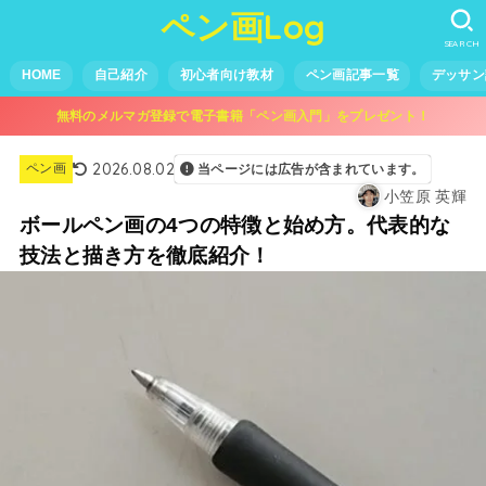
ペン画Log
SEARCH
HOME
自己紹介
初心者向け教材
ペン画記事一覧
デッサン
無料のメルマガ登録で電子書籍「ペン画入門」をプレゼント！
2026.08.02
ペン画
当ページには広告が含まれています。
小笠原 英輝
ボールペン画の4つの特徴と始め方。代表的な
技法と描き方を徹底紹介！