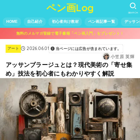
ペン画Log
SEARCH
HOME
自己紹介
初心者向け教材
ペン画記事一覧
デッサン
無料のメルマガ登録で電子書籍「ペン画入門」をプレゼント！
2026.06.01
アート
当ページには広告が含まれています。
小笠原 英輝
アッサンブラージュとは？現代美術の「寄せ集
め」技法を初心者にもわかりやすく解説