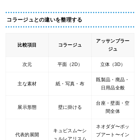
コラージュとの違いを整理する
アッサンブラー
比較項目
コラージュ
ジュ
次元
平面（2D）
立体（3D）
既製品・廃品・
主な素材
紙・写真・布
日用品全般
台座・壁面・空
展示形態
壁に掛ける
間全体
ネオダダ〜ポッ
キュビスム〜シ
代表的展開
プアート〜イン
ュルレアリスム