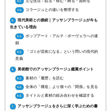
主な技法：貼る・積む・縛る・固める
4.1.
コラージュとの違いを整理する
4.2.
現代美術との接続｜アッサンブラージュが今も
5.
生きている理由
ポップアート・アルテ・ポーヴェラへの連
5.1.
鎖
「ゴミが芸術になる」という問いの現代的
5.2.
意義
美術館でのアッサンブラージュ鑑賞ポイント
6.
素材の「履歴」を読む
6.1.
全体の「構造」より個々の「関係」を見る
6.2.
タイトルと素材の組み合わせを確認する
6.3.
アッサンブラージュをさらに深く学ぶための書
7.