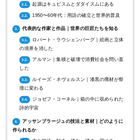
起源はキュビスムとダダイスムにある
2.1.
1950〜60年代：用語の確立と世界的普及
2.2.
代表的な作家と作品｜世界の巨匠たちを知る
3.
ロバート・ラウシェンバーグ｜絵画と立体
3.1.
の境界を消した
アルマン｜集積と破壊で消費社会を問い直
3.2.
した
ルイーズ・ネヴェルスン｜漆黒の廃材が祭
3.3.
壇に変わる
ジョゼフ・コーネル｜箱の中に収められた
3.4.
詩的宇宙
アッサンブラージュの技法と素材｜どのように
4.
作られるか