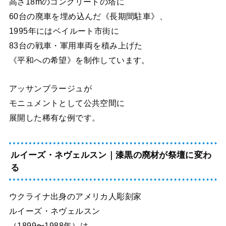
高さ18mのコンクリートの塔に
60台の廃車を埋め込んだ《長期間駐車》、
1995年にはベイルート市街に
83台の戦車・軍用車両を積み上げた
《平和への希望》を制作しています。
アッサンブラージュが
モニュメントとして公共空間に
展開した稀有な例です。
ルイーズ・ネヴェルスン｜漆黒の廃材が祭壇に変わ
る
ウクライナ出身のアメリカ人彫刻家
ルイーズ・ネヴェルスン
（1899〜1988年）は、