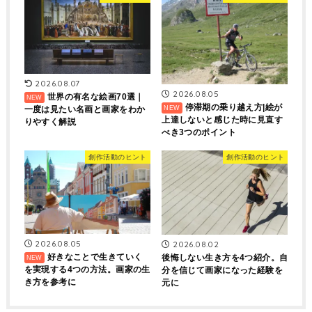
2026.08.07
2026.08.05
世界の有名な絵画70選｜
停滞期の乗り越え方|絵が
一度は見たい名画と画家をわか
上達しないと感じた時に見直す
りやすく解説
べき3つのポイント
創作活動のヒント
創作活動のヒント
2026.08.05
2026.08.02
好きなことで生きていく
後悔しない生き方を4つ紹介。自
を実現する4つの方法。画家の生
分を信じて画家になった経験を
き方を参考に
元に