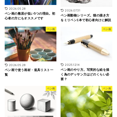
2026.05.28
2026.07.31
ペン画の敷居が低い5つの理由。初
ペン画動物シリーズ。猫の描き方
心者の方にもオススメです
をミリペン1本で初心者向けに解説
ペン画
ペン画
2025.12.14
2026.05.28
ペン画のやり方。写実的な絵を描
ペン画で使う画材・道具リスト一
く為のデッサン力はどのくらい必
覧
要？
ペン画
ペン画