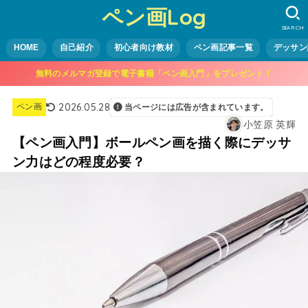
ペン画Log
SEARCH
HOME
自己紹介
初心者向け教材
ペン画記事一覧
デッサン
無料のメルマガ登録で電子書籍「ペン画入門」をプレゼント！
2026.05.28
ペン画
当ページには広告が含まれています。
小笠原 英輝
【ペン画入門】ボールペン画を描く際にデッサ
ン力はどの程度必要？