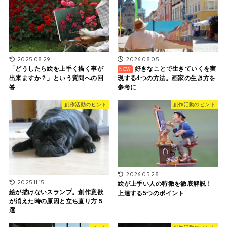
2026.08.05
2025.08.29
好きなことで生きていくを実
「どうしたら絵を上手く描く事が
現する4つの方法。画家の生き方を
出来ますか？」という質問への回
参考に
答
創作活動のヒント
創作活動のヒント
2026.05.28
2025.11.15
絵が上手い人の特徴を徹底解説！
絵が描けないスランプ。創作意欲
上達する5つのポイント
が消えた時の原因と立ち直り方５
選