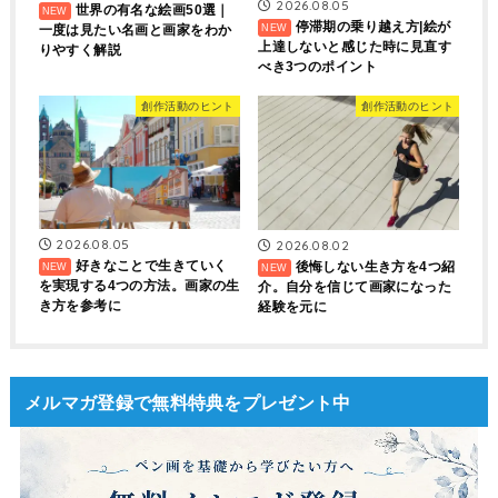
2026.08.05
世界の有名な絵画50選｜
停滞期の乗り越え方|絵が
一度は見たい名画と画家をわか
上達しないと感じた時に見直す
りやすく解説
べき3つのポイント
創作活動のヒント
創作活動のヒント
2026.08.05
2026.08.02
好きなことで生きていく
後悔しない生き方を4つ紹
を実現する4つの方法。画家の生
介。自分を信じて画家になった
き方を参考に
経験を元に
メルマガ登録で無料特典をプレゼント中