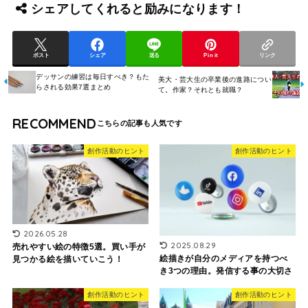
シェアしてくれると励みになります！
ポスト
シェア
送る
Pin it
リンク
デッサンの練習は毎日すべき？もた
美大・芸大生の卒業後の進路につい
らされる効果7選まとめ
て。作家？それとも就職？
RECOMMEND
創作活動のヒント
創作活動のヒント
2026.05.28
2025.08.29
売れやすい絵の特徴5選。買い手が
絵描きが自分のメディアを持つべ
見つかる絵を描いていこう！
き3つの理由。発信する事の大切さ
創作活動のヒント
創作活動のヒント