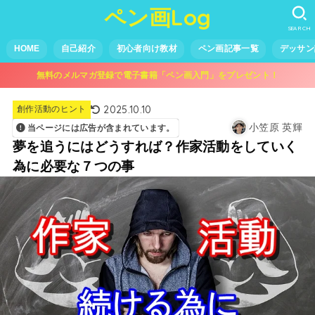
ペン画Log
SEARCH
HOME
自己紹介
初心者向け教材
ペン画記事一覧
デッサン
無料のメルマガ登録で電子書籍「ペン画入門」をプレゼント！
2025.10.10
創作活動のヒント
小笠原 英輝
当ページには広告が含まれています。
夢を追うにはどうすれば？作家活動をしていく
為に必要な７つの事