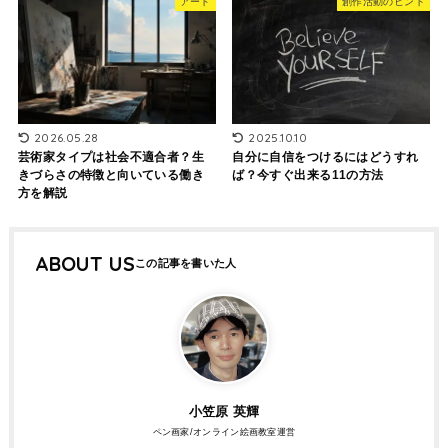
アート
創作活動のヒント
2025.10.10
2026.05.28
自分に自信をつけるにはどうすれ
芸術家タイプは社会不適合者？生
ば？今すぐ出来る11の方法
きづらさの特徴と向いている働き
方を解説
ABOUT US
小笠原 英輝
ペン画家/オンライン絵画教室運営