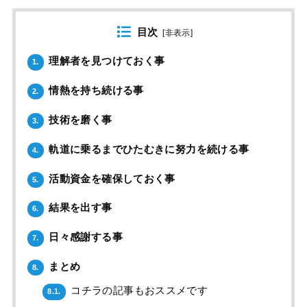
目次
[
非表示
]
理解者を見つけておく事
1.
情熱を持ち続ける事
2.
技術を磨く事
3.
軌道に乗るまでひたむきに努力を続ける事
4.
活動資金を確保しておく事
5.
結果を出す事
6.
日々感謝する事
7.
まとめ
8.
コチラの記事もおススメです
8.1.