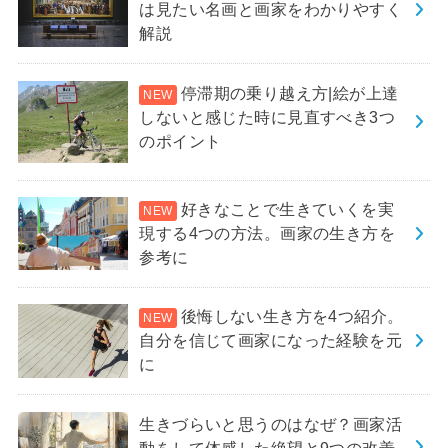
は見たい名画と画家をわかりやすく
解説
停滞期の乗り越え方|絵が上達
しないと感じた時に見直すべき3つ
のポイント
好きなことで生きていくを実
現する4つの方法。画家の生き方を
参考に
後悔しない生き方を4つ紹介。
自分を信じて画家になった経験を元
に
生きづらいと思うのはなぜ？画家活
動をして体感した絶望と9つの改善