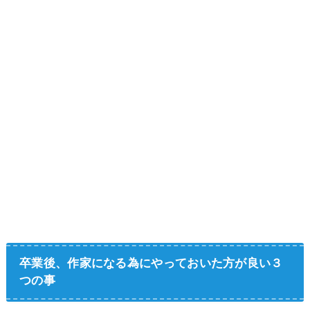
卒業後
、
作家
になる為に
やっておいた方が良い３
つの事