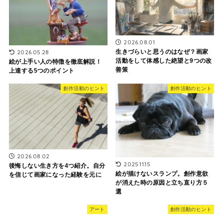
2026.08.01
生きづらいと思うのはなぜ？画家
2026.05.28
活動をして体感した絶望と9つの改
絵が上手い人の特徴を徹底解説！
善策
上達する5つのポイント
創作活動のヒント
創作活動のヒント
2026.08.02
2025.11.15
後悔しない生き方を4つ紹介。自分
絵が描けないスランプ。創作意欲
を信じて画家になった経験を元に
が消えた時の原因と立ち直り方５
選
アート
創作活動のヒント