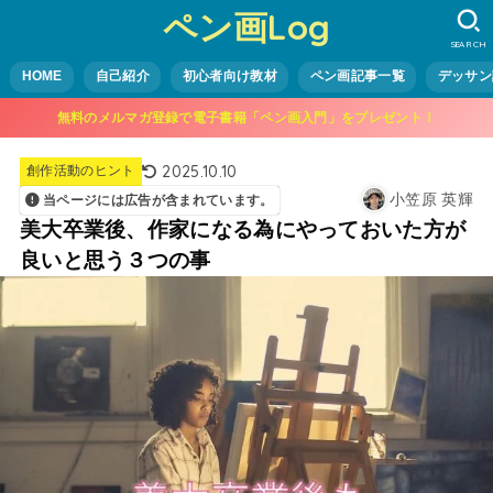
ペン画Log
SEARCH
HOME
自己紹介
初心者向け教材
ペン画記事一覧
デッサン
無料のメルマガ登録で電子書籍「ペン画入門」をプレゼント！
2025.10.10
創作活動のヒント
小笠原 英輝
当ページには広告が含まれています。
美大卒業後、作家になる為にやっておいた方が
良いと思う３つの事