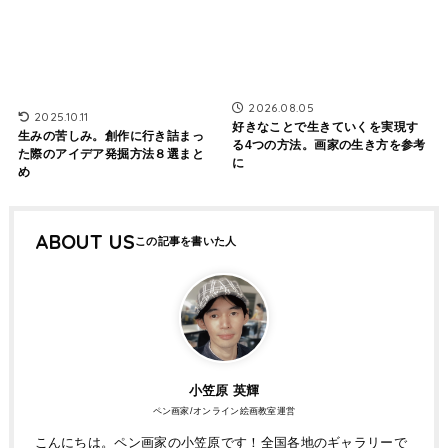
2026.08.05
2025.10.11
好きなことで生きていくを実現す
生みの苦しみ。創作に行き詰まっ
る4つの方法。画家の生き方を参考
た際のアイデア発掘方法８選まと
に
め
ABOUT US
小笠原 英輝
ペン画家/オンライン絵画教室運営
こんにちは。ペン画家の小笠原です！全国各地のギャラリーで