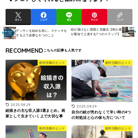
ポスト
シェア
送る
Pin it
リンク
絵が描けない原因と克服法【初心者
デッサンを始める前に。スケッチを
が最短で上達する7つのステップ】
する上で必要な６つのこと
RECOMMEND
創作活動のヒント
創作活動のヒント
2025.08.29
2025.08.29
絵描きの主な収入源3選まとめ。画
自分の絵が売れなくて辛い時の4つ
家として生きていく上で大切な事
の対処法と心の保ち方について
創作活動のヒント
創作活動のヒント