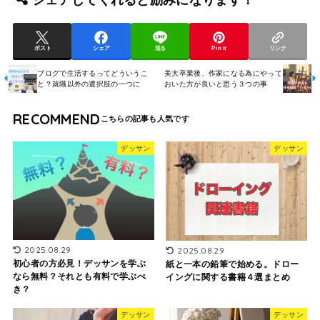
シェアしてくれると励みになります！
ポスト
シェア
送る
Pin it
リンク
ブログで生活するってどういうこ
美大卒業後、作家になる為にやって
と？就職以外の選択肢の一つに
おいた方が良いと思う３つの事
RECOMMEND
デッサン
デッサン
2025.08.29
2025.08.29
初心者の方必見！デッサンを学ぶ
紙と一本の鉛筆で始める。ドロー
なら無料？それとも有料で学ぶべ
イングに関する書籍４選まとめ
き？
デッサン
デッサン