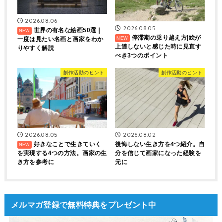
2026.08.06
2026.08.05
世界の有名な絵画50選｜
停滞期の乗り越え方|絵が
一度は見たい名画と画家をわか
上達しないと感じた時に見直す
りやすく解説
べき3つのポイント
創作活動のヒント
創作活動のヒント
2026.08.05
2026.08.02
好きなことで生きていく
後悔しない生き方を4つ紹介。自
を実現する4つの方法。画家の生
分を信じて画家になった経験を
き方を参考に
元に
メルマガ登録で無料特典をプレゼント中