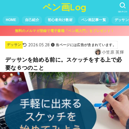
ペン画Log
SEARCH
HOME
自己紹介
初心者向け教材
ペン画記事一覧
デッサン
無料のメルマガ登録で電子書籍「ペン画入門」をプレゼント！
2026.05.28
デッサン
当ページには広告が含まれています。
小笠原 英輝
デッサンを始める前に。スケッチをする上で必
要な６つのこと