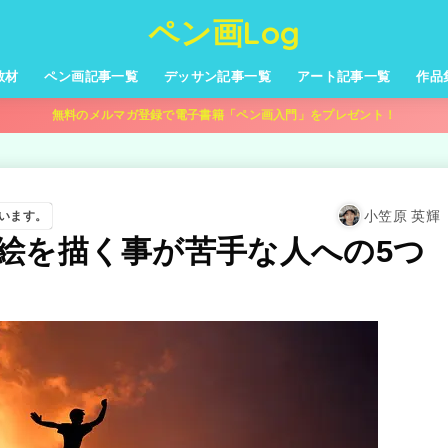
ペン画Log
教材
ペン画記事一覧
デッサン記事一覧
アート記事一覧
作品
無料のメルマガ登録で電子書籍「ペン画入門」をプレゼント！
小笠原 英輝
います。
絵を描く事が苦手な人への5つ