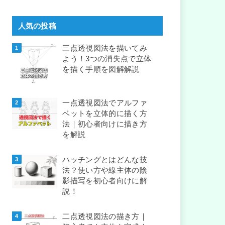
人気の投稿
三点透視図法を描いてみ
よう！3つの消失点で立体
を描く手順を図解解説
一点透視図法でアルファ
ベットを立体的に描く方
法｜初心者向けに描き方
を解説
ハッチングとはどんな技
法？使い方や線主体の陰
影描写を初心者向けに解
説！
二点透視図法の描き方｜