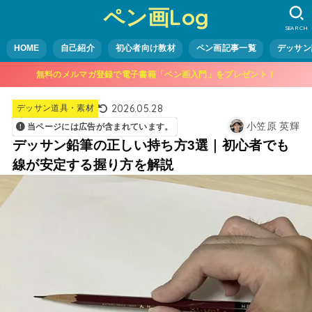
ペン画Log
SEARCH
HOME
自己紹介
初心者向け教材
ペン画記事一覧
デッサン
無料のメルマガ登録で電子書籍「ペン画入門」をプレゼント！
2026.05.28
デッサン道具・素材
小笠原 英輝
当ページには広告が含まれています。
デッサン鉛筆の正しい持ち方3選｜初心者でも
線が安定する握り方を解説