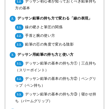
デッサン初心者が知っておくべき鉛筆持ち
1.2.
方の基本
デッサン鉛筆の持ち方で変わる「線の表現」
2.
線の硬さと筆圧の関係
2.1.
手首と腕の使い方
2.2.
鉛筆の芯の角度で変わる陰影
2.3.
デッサン用鉛筆の持ち方と使い方
3.
デッサン鉛筆の基本の持ち方①｜三点持ち
3.1.
（スリーポイント）
デッサン鉛筆の基本の持ち方②｜ペングリ
3.2.
ップ（ペン持ち）
デッサン鉛筆の基本の持ち方③｜寝かせ持
3.3.
ち（パームグリップ）