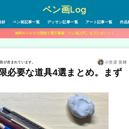
ペン画Log
教材
ペン画記事一覧
デッサン記事一覧
アート記事一覧
作品
無料のメルマガ登録で電子書籍「ペン画入門」をプレゼント！
小笠原 英輝
告が含まれています。
限必要な道具4選まとめ。まず