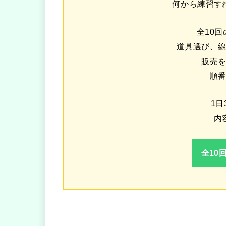
何から練習す
全10
道具選び、
販売
順
1日
内
全10