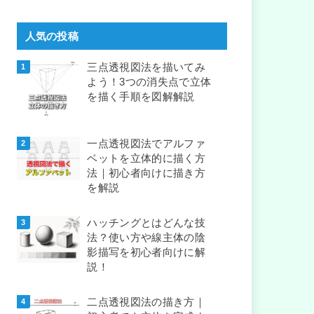
人気の投稿
三点透視図法を描いてみ
よう！3つの消失点で立体
を描く手順を図解解説
一点透視図法でアルファ
ベットを立体的に描く方
法｜初心者向けに描き方
を解説
ハッチングとはどんな技
法？使い方や線主体の陰
影描写を初心者向けに解
説！
二点透視図法の描き方｜