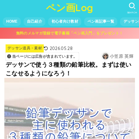
ペン画Log
SEARCH
HOME
自己紹介
初心者向け教材
ペン画記事一覧
デッサン
無料のメルマガ登録で電子書籍「ペン画入門」をプレゼント！
2026.05.28
デッサン道具・素材
小笠原 英輝
当ページには広告が含まれています。
デッサンで使う３種類の鉛筆比較。まずは使い
こなせるようになろう！