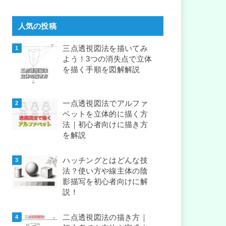
人気の投稿
三点透視図法を描いてみ
よう！3つの消失点で立体
を描く手順を図解解説
一点透視図法でアルファ
ベットを立体的に描く方
法｜初心者向けに描き方
を解説
ハッチングとはどんな技
法？使い方や線主体の陰
影描写を初心者向けに解
説！
二点透視図法の描き方｜