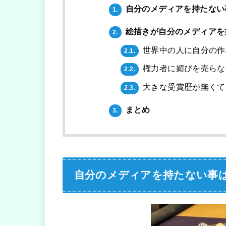
自分のメディアを持たない
1.
絵描きが自分のメディアを
2.
世界中の人に自分の作
2.1.
権力者に媚びを売らな
2.2.
大きな受賞歴が無くて
2.3.
まとめ
3.
自分のメディアを持たない事