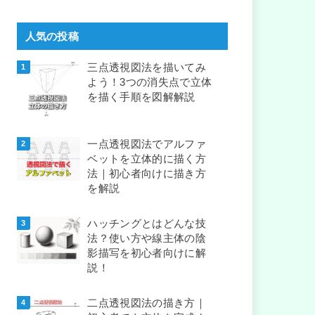
人気の投稿
三点透視図法を描いてみ
よう！3つの消失点で立体
を描く手順を図解解説
一点透視図法でアルファ
ベットを立体的に描く方
法｜初心者向けに描き方
を解説
ハッチングとはどんな技
法？使い方や線主体の陰
影描写を初心者向けに解
説！
二点透視図法の描き方｜