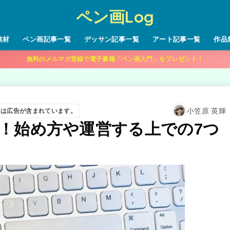
ペン画Log
教材
ペン画記事一覧
デッサン記事一覧
アート記事一覧
作品
無料のメルマガ登録で電子書籍「ペン画入門」をプレゼント！
小笠原 英輝
には広告が含まれています。
！始め方や運営する上での7つ