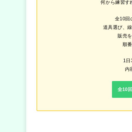
何から練習す
全10
道具選び、
販売
順
1日
内
全10