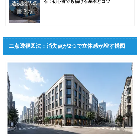
る：初心者でも描ける基本とコツ
二点透視図法：消失点が2つで立体感が増す構図