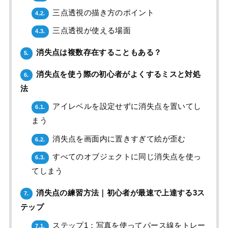
三点透視の描き方のポイント
4.2.
三点透視が使える場面
4.3.
消失点は複数存在することもある？
5.
消失点を使う際の初心者がよくするミスと対処
6.
法
アイレベルを設定せずに消失点を置いてし
6.1.
まう
消失点を画面内に置きすぎて絵が歪む
6.2.
すべてのオブジェクトに同じ消失点を使っ
6.3.
てしまう
消失点の練習方法｜初心者が最速で上達する3ス
7.
テップ
ステップ1：写真を使ってパース線をトレー
7.1.