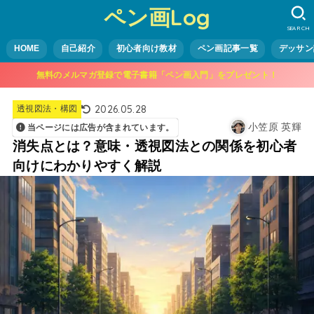
ペン画Log
SEARCH
HOME
自己紹介
初心者向け教材
ペン画記事一覧
デッサン
無料のメルマガ登録で電子書籍「ペン画入門」をプレゼント！
2026.05.28
透視図法・構図
小笠原 英輝
当ページには広告が含まれています。
消失点とは？意味・透視図法との関係を初心者
向けにわかりやすく解説