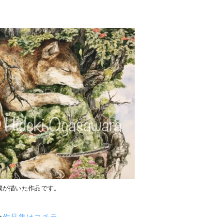
。
僕が描いた作品です。
⇨
作品集はコチラ