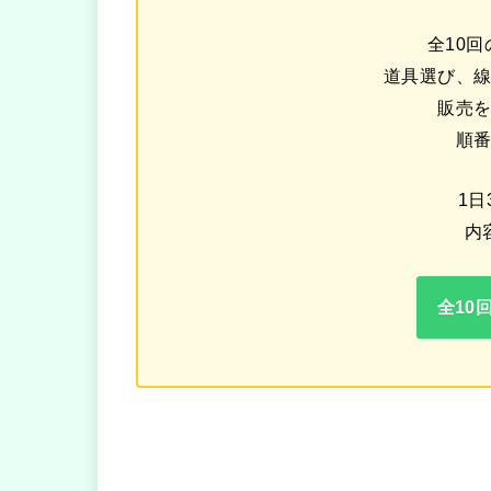
全10
道具選び、
販売
順
1日
内
全10