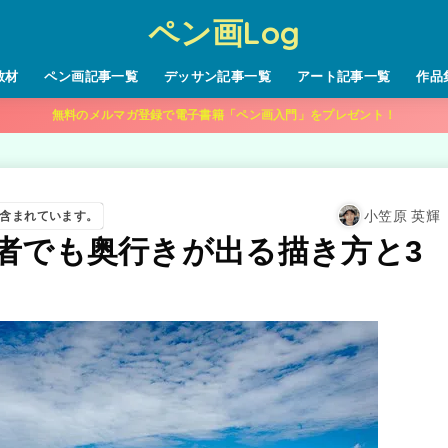
ペン画Log
教材
ペン画記事一覧
デッサン記事一覧
アート記事一覧
作品
無料のメルマガ登録で電子書籍「ペン画入門」をプレゼント！
小笠原 英輝
含まれています。
者でも奥行きが出る描き方と3