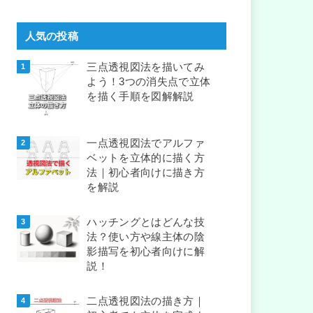
人気の投稿
三点透視図法を描いてみ
よう！3つの消失点で立体
を描く手順を図解解説
一点透視図法でアルファ
ベットを立体的に描く方
法｜初心者向けに描き方
を解説
ハッチングとはどんな技
法？使い方や線主体の陰
影描写を初心者向けに解
説！
二点透視図法の描き方｜