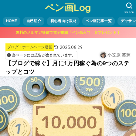
ペン画Log
SEARCH
HOME
自己紹介
初心者向け教材
ペン画記事一覧
デッサン
無料のメルマガ登録で電子書籍「ペン画入門」をプレゼント！
2025.08.29
ブログ・ホームページ運営
小笠原 英輝
当ページには広告が含まれています。
【ブログで稼ぐ】月に1万円稼ぐ為の9つのステ
ップとコツ