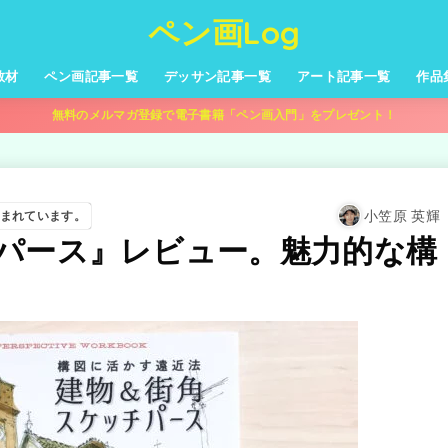
ペン画Log
教材
ペン画記事一覧
デッサン記事一覧
アート記事一覧
作品
無料のメルマガ登録で電子書籍「ペン画入門」をプレゼント！
小笠原 英輝
まれています。
パース』レビュー。魅力的な構