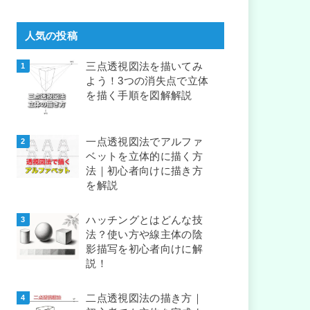
人気の投稿
三点透視図法を描いてみ
よう！3つの消失点で立体
を描く手順を図解解説
一点透視図法でアルファ
ベットを立体的に描く方
法｜初心者向けに描き方
を解説
ハッチングとはどんな技
法？使い方や線主体の陰
影描写を初心者向けに解
説！
二点透視図法の描き方｜