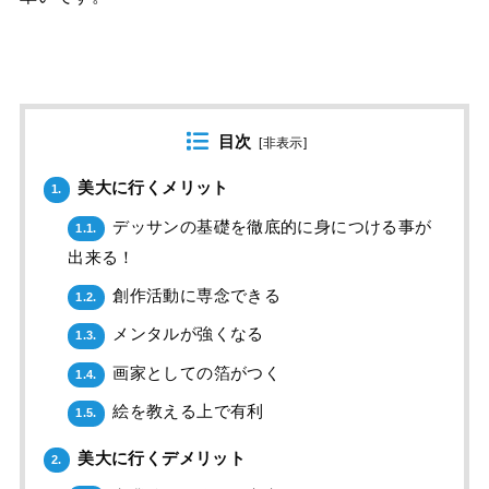
目次
[
非表示
]
美大に行くメリット
1.
デッサンの基礎を徹底的に身につける事が
1.1.
出来る！
創作活動に専念できる
1.2.
メンタルが強くなる
1.3.
画家としての箔がつく
1.4.
絵を教える上で有利
1.5.
美大に行くデメリット
2.