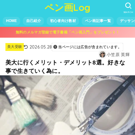
ペン画Log
SEARCH
HOME
自己紹介
初心者向け教材
ペン画記事一覧
デッサン
無料のメルマガ登録で電子書籍「ペン画入門」をプレゼント！
2026.05.28
美大受験
当ページには広告が含まれています。
小笠原 英輝
美大に行くメリット・デメリット8選。好きな
事で生きていく為に。