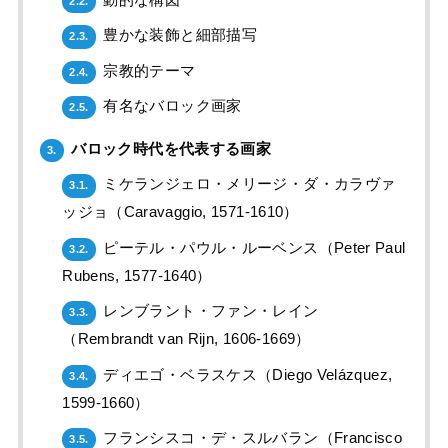
2.2.
豊かな装飾と細部描写
2.3.
宗教的テーマ
2.4.
有名なバロック画家
2.5.
バロック時代を代表する画家
3.
ミケランジェロ・メリージ・ダ・カラヴァ
3.1.
ッジョ（Caravaggio, 1571-1610）
ピーテル・パウル・ルーベンス（Peter Paul
3.2.
Rubens, 1577-1640）
レンブラント・ファン・レイン
3.3.
（Rembrandt van Rijn, 1606-1669）
ディエゴ・ベラスケス（Diego Velázquez,
3.4.
1599-1660）
フランシスコ・デ・スルバラン（Francisco
3.5.