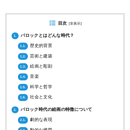
目次
[
非表示
]
バロックとはどんな時代？
1.
歴史的背景
1.1.
芸術と建築
1.2.
絵画と彫刻
1.3.
音楽
1.4.
科学と哲学
1.5.
社会と文化
1.6.
バロック時代の絵画の特徴について
2.
劇的な表現
2.1.
動的な構図