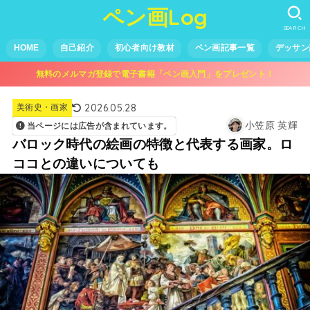
ペン画Log
SEARCH
HOME
自己紹介
初心者向け教材
ペン画記事一覧
デッサン
無料のメルマガ登録で電子書籍「ペン画入門」をプレゼント！
2026.05.28
美術史・画家
小笠原 英輝
当ページには広告が含まれています。
バロック時代の絵画の特徴と代表する画家。ロ
ココとの違いについても