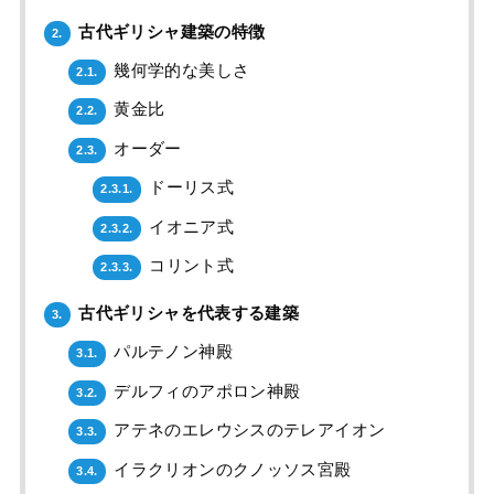
古代ギリシャ建築の特徴
2.
幾何学的な美しさ
2.1.
黄金比
2.2.
オーダー
2.3.
ドーリス式
2.3.1.
イオニア式
2.3.2.
コリント式
2.3.3.
古代ギリシャを代表する建築
3.
パルテノン神殿
3.1.
デルフィのアポロン神殿
3.2.
アテネのエレウシスのテレアイオン
3.3.
イラクリオンのクノッソス宮殿
3.4.