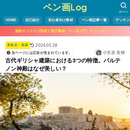
ペン画Log
SEARCH
HOME
自己紹介
初心者向け教材
ペン画記事一覧
デッサン
無料のメルマガ登録で電子書籍「ペン画入門」をプレゼント！
2026.05.28
美術史・画家
小笠原 英輝
当ページには広告が含まれています。
古代ギリシャ建築における3つの特徴。パルテ
ノン神殿はなぜ美しい？