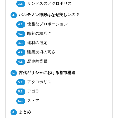
リンドスのアクロポリス
3.5.
パルテノン神殿はなぜ美しいの？
4.
優雅なプロポーション
4.1.
彫刻の精巧さ
4.2.
建材の選定
4.3.
建築技術の高さ
4.4.
歴史的背景
4.5.
古代ギリシャにおける都市構造
5.
アクロポリス
5.1.
アゴラ
5.2.
ストア
5.3.
まとめ
6.