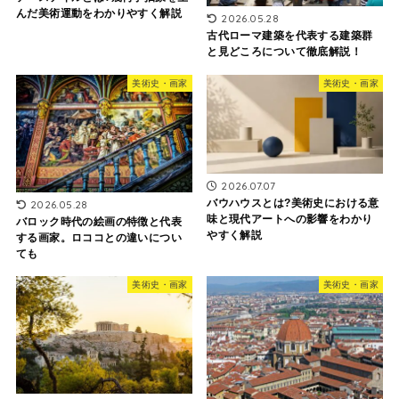
んだ美術運動をわかりやすく解説
2026.05.28
古代ローマ建築を代表する建築群
と見どころについて徹底解説！
美術史・画家
美術史・画家
2026.07.07
バウハウスとは?美術史における意
2026.05.28
味と現代アートへの影響をわかり
バロック時代の絵画の特徴と代表
やすく解説
する画家。ロココとの違いについ
ても
美術史・画家
美術史・画家