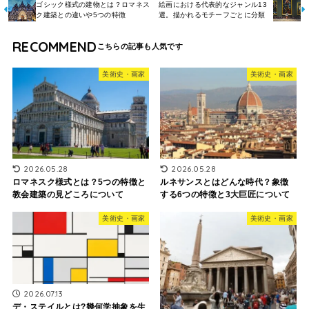
ゴシック様式の建物とは？ロマネス
絵画における代表的なジャンル13
ク建築との違いや5つの特徴
選。描かれるモチーフごとに分類
RECOMMEND
美術史・画家
美術史・画家
2026.05.28
2026.05.28
ロマネスク様式とは？5つの特徴と
ルネサンスとはどんな時代？象徴
教会建築の見どころについて
する6つの特徴と3大巨匠について
美術史・画家
美術史・画家
2026.07.13
デ・ステイルとは?幾何学抽象を生