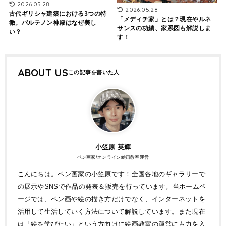
2026.05.28
2026.05.28
古代ギリシャ建築における3つの特
「メディチ家」とは？現在やルネ
徴。パルテノン神殿はなぜ美し
サンスの功績、家系図も解説しま
い？
す！
ABOUT US
小笠原 英輝
ペン画家/オンライン絵画教室運営
こんにちは。ペン画家の小笠原です！全国各地のギャラリーで
の展示やSNSで作品の発表＆販売を行っています。当ホームペ
ージでは、ペン画や絵の描き方だけでなく、インターネットを
活用して生活していく方法について解説しています。また現在
は「絵を学びたい」という方向けに絵画教室の運営にも力を入