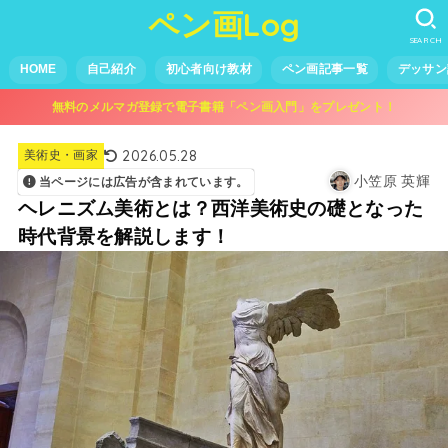
ペン画Log
SEARCH
HOME
自己紹介
初心者向け教材
ペン画記事一覧
デッサン
無料のメルマガ登録で電子書籍「ペン画入門」をプレゼント！
2026.05.28
美術史・画家
小笠原 英輝
当ページには広告が含まれています。
ヘレニズム美術とは？西洋美術史の礎となった
時代背景を解説します！