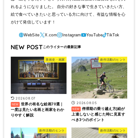
れるようになりました。 自分の好きな事で生きていきたい方、
絵で食べていきたいと思っている方に向けて、有益な情報を心
がけて発信しています！
NEW POST
美術史・画家
創作活動のヒント
2026.08.07
2026.08.05
世界の有名な絵画70選｜
停滞期の乗り越え方|絵が
一度は見たい名画と画家をわか
上達しないと感じた時に見直す
りやすく解説
べき3つのポイント
創作活動のヒント
創作活動のヒント