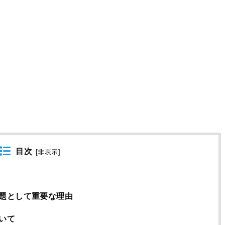
目次
[
非表示
]
題として重要な理由
いて