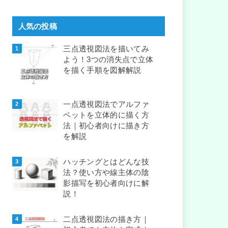
人気の投稿
三点透視図法を描いてみ
よう！3つの消失点で立体
を描く手順を図解解説
一点透視図法でアルファ
ベットを立体的に描く方
法｜初心者向けに描き方
を解説
ハッチングとはどんな技
法？使い方や線主体の陰
影描写を初心者向けに解
説！
二点透視図法の描き方｜