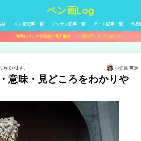
ペン画Log
教材
ペン画記事一覧
デッサン記事一覧
アート記事一覧
作品
無料のメルマガ登録で電子書籍「ペン画入門」をプレゼント！
小笠原 英輝
まれています。
・意味・見どころをわかりや