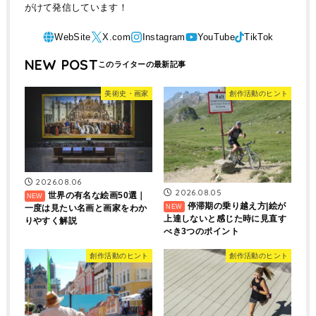
がけて発信しています！
NEW POST
美術史・画家
創作活動のヒント
2026.08.06
2026.08.05
世界の有名な絵画50選｜
停滞期の乗り越え方|絵が
一度は見たい名画と画家をわか
上達しないと感じた時に見直す
りやすく解説
べき3つのポイント
創作活動のヒント
創作活動のヒント