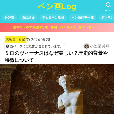
ペン画Log
SEARCH
HOME
自己紹介
初心者向け教材
ペン画記事一覧
デッサン
無料のメルマガ登録で電子書籍「ペン画入門」をプレゼント！
2026.05.28
美術史・画家
小笠原 英輝
当ページには広告が含まれています。
ミロのヴィーナスはなぜ美しい？歴史的背景や
特徴について