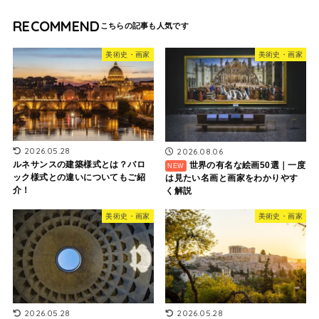
RECOMMEND
美術史・画家
美術史・画家
2026.05.28
2026.08.06
ルネサンスの建築様式とは？バロ
世界の有名な絵画50選｜一度
ック様式との違いについてもご紹
は見たい名画と画家をわかりやす
介！
く解説
美術史・画家
美術史・画家
2026.05.28
2026.05.28