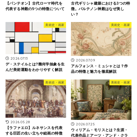
【パンテオン】古代ローマ時代を
古代ギリシャ建築における3つの特
代表する神殿の5つの特徴について
徴。パルテノン神殿はなぜ美し
い？
美術史・画家
美術史・画家
2026.07.13
2026.07.09
デ・ステイルとは?幾何学抽象を生
アルフォンス・ミュシャとは？作
んだ美術運動をわかりやすく解説
品の特徴と魅力を徹底解説
美術史・画家
美術史・画家
2026.05.28
2026.07.25
【ラファエロ】ルネサンスを代表
ウィリアム・モリスとは？生涯・
する巨匠の生い立ちや絵画の特徴
代表作品とアーツ・アンド・クラ