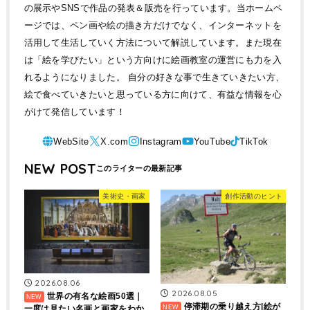
の展示やSNSで作品の発表＆販売を行っています。当ホームペ
ージでは、ペン画や絵の描き方だけでなく、インターネットを
活用して生活していく方法について解説しています。また現在
は「絵を学びたい」という方向けに絵画教室の運営にも力を入
れるようになりました。 自分の好きな事で生きていきたい方、
絵で食べていきたいと思っている方に向けて、有益な情報を心
がけて発信しています！
NEW POST
美術史・画家
創作活動のヒント
2026.08.06
2026.08.05
世界の有名な絵画50選｜
停滞期の乗り越え方|絵が
一度は見たい名画と画家をわか