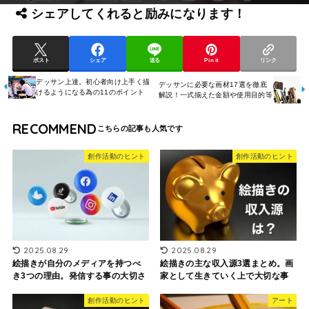
シェアしてくれると励みになります！
ポスト
シェア
送る
Pin it
リンク
デッサン上達。初心者向け上手く描
デッサンに必要な画材17選を徹底
けるようになる為の11のポイント
解説！一式揃えた金額や使用目的等
RECOMMEND
創作活動のヒント
創作活動のヒント
2025.08.29
2025.08.29
絵描きの主な収入源3選まとめ。画
絵描きが自分のメディアを持つべ
家として生きていく上で大切な事
き3つの理由。発信する事の大切さ
創作活動のヒント
アート