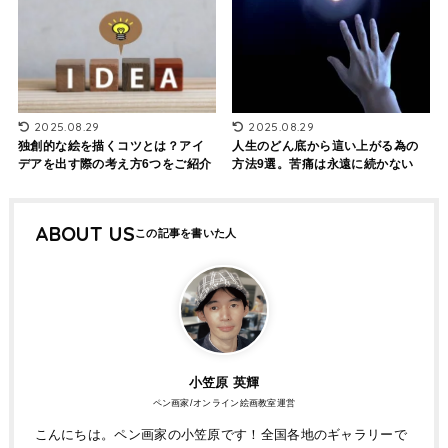
2025.08.29
2025.08.29
人生のどん底から這い上がる為の
独創的な絵を描くコツとは？アイ
方法9選。苦痛は永遠に続かない
デアを出す際の考え方6つをご紹介
ABOUT US
小笠原 英輝
ペン画家/オンライン絵画教室運営
こんにちは。ペン画家の小笠原です！全国各地のギャラリーで