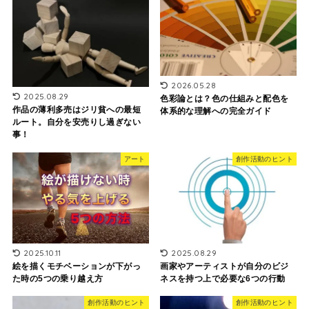
2026.05.28
2025.08.29
色彩論とは？色の仕組みと配色を
作品の薄利多売はジリ貧への最短
体系的な理解への完全ガイド
ルート。自分を安売りし過ぎない
事！
アート
創作活動のヒント
2025.10.11
2025.08.29
絵を描くモチベーションが下がっ
画家やアーティストが自分のビジ
た時の5つの乗り越え方
ネスを持つ上で必要な6つの行動
創作活動のヒント
創作活動のヒント