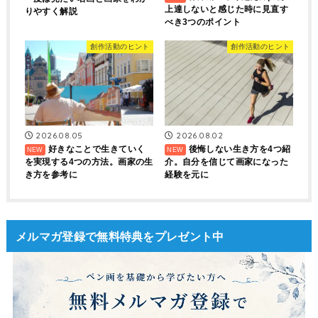
上達しないと感じた時に見直す
りやすく解説
べき3つのポイント
創作活動のヒント
創作活動のヒント
2026.08.05
2026.08.02
好きなことで生きていく
後悔しない生き方を4つ紹
を実現する4つの方法。画家の生
介。自分を信じて画家になった
き方を参考に
経験を元に
メルマガ登録で無料特典をプレゼント中