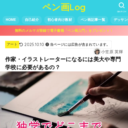
ペン画Log
SEARCH
HOME
自己紹介
初心者向け教材
ペン画記事一覧
デッサン
無料のメルマガ登録で電子書籍「ペン画入門」をプレゼント！
2025.10.10
アート
当ページには広告が含まれています。
小笠原 英輝
作家・イラストレーターになるには美大や専門
学校に必要があるの？