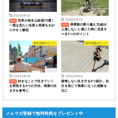
2026.08.07
2026.08.05
世界の有名な絵画70選｜
停滞期の乗り越え方|絵が
一度は見たい名画と画家をわか
上達しないと感じた時に見直す
りやすく解説
べき3つのポイント
創作活動のヒント
創作活動のヒント
2026.08.05
2026.08.02
好きなことで生きていく
後悔しない生き方を4つ紹介。自
を実現する4つの方法。画家の生
分を信じて画家になった経験を
き方を参考に
元に
メルマガ登録で無料特典をプレゼント中