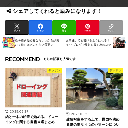
シェアしてくれると励みになります！
ポスト
シェア
送る
Pin it
リンク
絵を描き始めるならいつからが良
文章嫌いでも書けるようになる！
い？絵心はどのくらい必要？
HP・ブログで長文を書く為のコツ
RECOMMEND
デッサン
デッサン
2025.08.29
2026.05.28
紙と一本の鉛筆で始める。ドロー
建築写生をする上で、構図を決め
イングに関する書籍４選まとめ
る際の主な４つのパターンについ