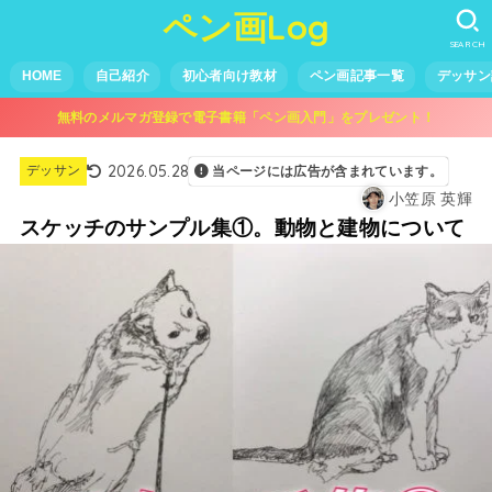
ペン画Log
SEARCH
HOME
自己紹介
初心者向け教材
ペン画記事一覧
デッサン
無料のメルマガ登録で電子書籍「ペン画入門」をプレゼント！
2026.05.28
デッサン
当ページには広告が含まれています。
小笠原 英輝
スケッチのサンプル集①。動物と建物について