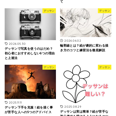
て
デッサン
デッサン
2026.06.02
2026.05.30
輪郭線とは？絵が劇的に変わる描
デッサンで写真を使うのはだめ？
き方のコツと練習法を徹底解説
初心者におすすめしない6つの理由
と上達法
デッサン
デッサン
2025.11.11
2025.08.29
デッサン下手を克服！絵を描く事
デッサンは実は簡単？絵が苦手な
が苦手な人への5つのアドバイス