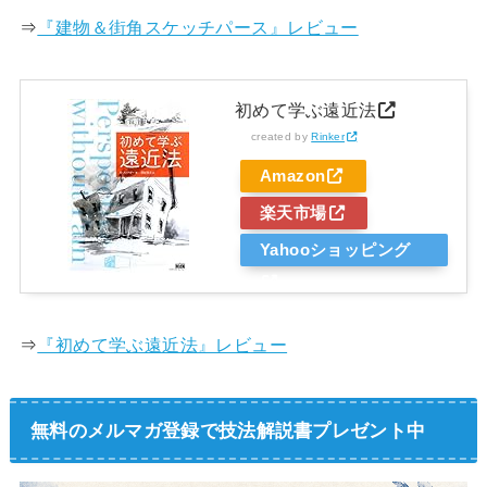
⇒
『建物＆街角スケッチパース』レビュー
初めて学ぶ遠近法
created by
Rinker
Amazon
楽天市場
Yahooショッピング
⇒
『初めて学ぶ遠近法』レビュー
無料のメルマガ登録で技法解説書プレゼント中