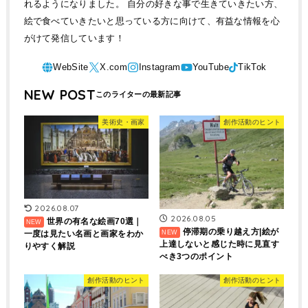
れるようになりました。 自分の好きな事で生きていきたい方、
絵で食べていきたいと思っている方に向けて、有益な情報を心
がけて発信しています！
NEW POST
美術史・画家
創作活動のヒント
2026.08.07
2026.08.05
世界の有名な絵画70選｜
停滞期の乗り越え方|絵が
一度は見たい名画と画家をわか
上達しないと感じた時に見直す
りやすく解説
べき3つのポイント
創作活動のヒント
創作活動のヒント