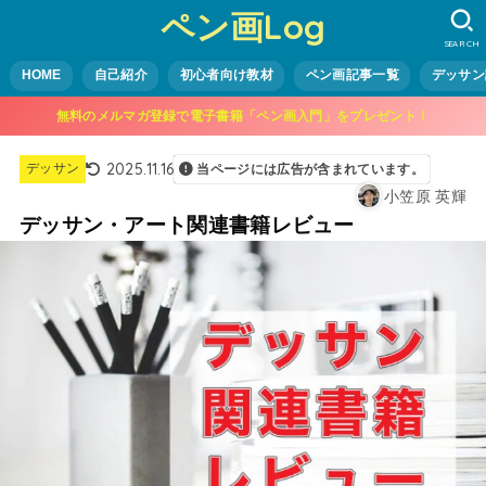
ペン画Log
SEARCH
HOME
自己紹介
初心者向け教材
ペン画記事一覧
デッサン
無料のメルマガ登録で電子書籍「ペン画入門」をプレゼント！
2025.11.16
デッサン
当ページには広告が含まれています。
小笠原 英輝
デッサン・アート関連書籍レビュー