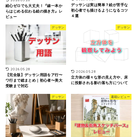
デッサンは実は簡単？絵が苦手な
絵心ゼロでも大丈夫！『線一本か
初心者でも描けるようになるコツ
らはじめる伝わる絵の描き方』レ
４選
ビュー
デッサン
デッサン
2026.05.28
2026.05.28
【完全版】デッサン用語をア行〜
立方体の様々な形の見え方や、床
ワ行まで総まとめ｜初心者〜美大
に投影される影の落ち方について
受験まで対応
デッサン
書籍レビュー