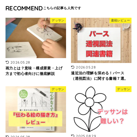
RECOMMEND
デッサン
書籍レビュー
2026.05.28
2026.05.28
画力とは？意味・構成要素・上げ
遠近法の理解を深める！パース
方まで初心者向けに徹底解説
（透視図法）に関する書籍７選。
デッサン
デッサン
2025.08.29
2026.05.28