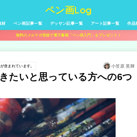
ペン画Log
教材
ペン画記事一覧
デッサン記事一覧
アート記事一覧
作品
無料のメルマガ登録で電子書籍「ペン画入門」をプレゼント！
小笠原 英輝
告が含まれています。
きたいと思っている方への6つ