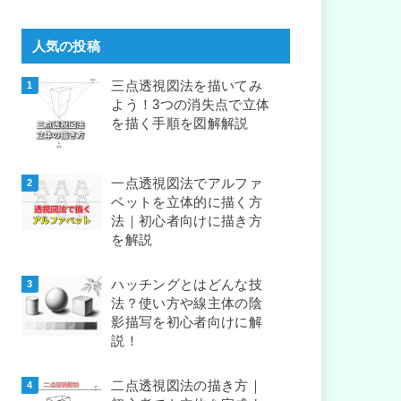
人気の投稿
三点透視図法を描いてみ
よう！3つの消失点で立体
を描く手順を図解解説
一点透視図法でアルファ
ベットを立体的に描く方
法｜初心者向けに描き方
を解説
ハッチングとはどんな技
法？使い方や線主体の陰
影描写を初心者向けに解
説！
二点透視図法の描き方｜