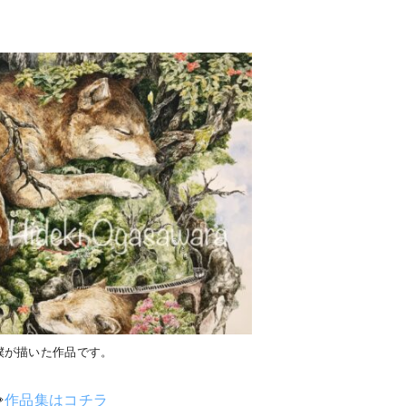
。
僕が描いた作品です。
⇨
作品集はコチラ